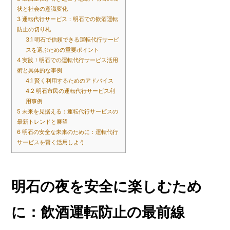
状と社会の意識変化
3
運転代行サービス：明石での飲酒運転
防止の切り札
3.1
明石で信頼できる運転代行サービ
スを選ぶための重要ポイント
4
実践！明石での運転代行サービス活用
術と具体的な事例
4.1
賢く利用するためのアドバイス
4.2
明石市民の運転代行サービス利
用事例
5
未来を見据える：運転代行サービスの
最新トレンドと展望
6
明石の安全な未来のために：運転代行
サービスを賢く活用しよう
明石の夜を安全に楽しむため
に：飲酒運転防止の最前線