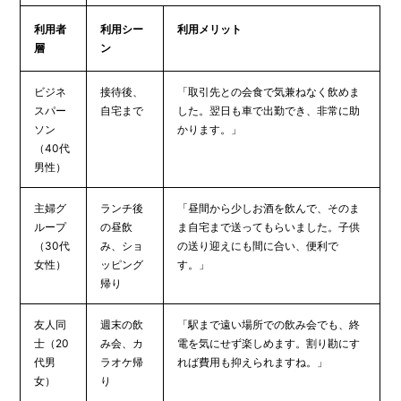
利用者
利用シー
利用メリット
層
ン
ビジネ
接待後、
「取引先との会食で気兼ねなく飲めま
スパー
自宅まで
した。翌日も車で出勤でき、非常に助
ソン
かります。」
（40代
男性）
主婦グ
ランチ後
「昼間から少しお酒を飲んで、そのま
ループ
の昼飲
ま自宅まで送ってもらいました。子供
（30代
み、ショ
の送り迎えにも間に合い、便利で
女性）
ッピング
す。」
帰り
友人同
週末の飲
「駅まで遠い場所での飲み会でも、終
士（20
み会、カ
電を気にせず楽しめます。割り勘にす
代男
ラオケ帰
れば費用も抑えられますね。」
女）
り