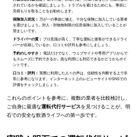
されているかを確認しましょう。トラブルを避けるためにも、事前に
見積もりを取ることをお勧めします。
保険加入状況：
万が一の事故に備え、十分な保険に加入している業者
を選びましょう。対人・対物無制限の任意保険に加入していることが
望ましいです。
ドライバーの質：
プロ意識が高く、丁寧な運転と接客ができるドライ
バーが在籍しているか。口コミや評判も参考にしましょう。
予約のしやすさ：
電話だけでなく、ウェブサイトや専用アプリからで
もスムーズに予約できるか。急な利用にも対応できるかどうかもポイ
ントです。
口コミ・評判：
実際に利用した人々の声は、信頼性を判断する上で非
常に参考になります。インターネット上のレビューサイトやSNSでの
評価をチェックしましょう。
これらのポイントを参考に、複数の業者を比較検討し、
ご自身に最適な
運転代行サービス
を見つけることが、明
石での安全な飲酒ライフへの第一歩です。