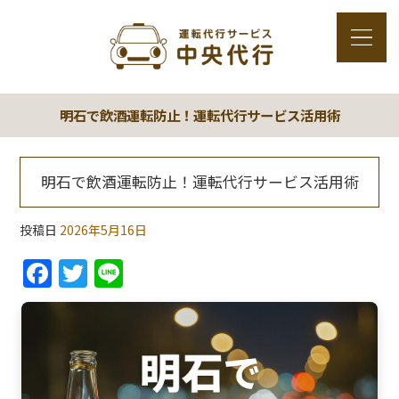
明石で飲酒運転防止！運転代行サービス活用術
明石で飲酒運転防止！運転代行サービス活用術
投稿日
2026年5月16日
F
T
Li
a
w
n
c
itt
e
e
er
b