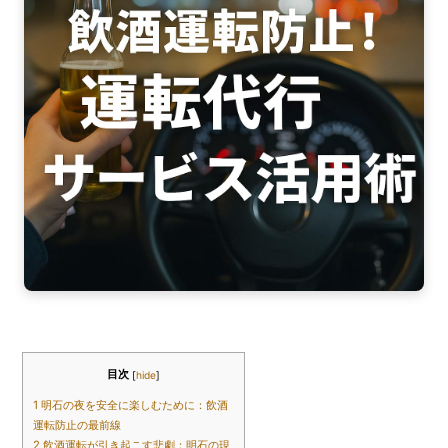
o
o
k
目次
[
hide
]
1
明石の夜を安全に楽しむために：飲酒
運転防止の最前線
2
飲酒運転が引き起こす悲劇：明石の現