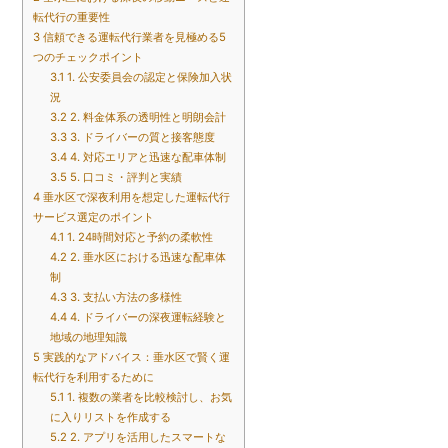
転代行の重要性
3
信頼できる運転代行業者を見極める5
つのチェックポイント
3.1
1. 公安委員会の認定と保険加入状
況
3.2
2. 料金体系の透明性と明朗会計
3.3
3. ドライバーの質と接客態度
3.4
4. 対応エリアと迅速な配車体制
3.5
5. 口コミ・評判と実績
4
垂水区で深夜利用を想定した運転代行
サービス選定のポイント
4.1
1. 24時間対応と予約の柔軟性
4.2
2. 垂水区における迅速な配車体
制
4.3
3. 支払い方法の多様性
4.4
4. ドライバーの深夜運転経験と
地域の地理知識
5
実践的なアドバイス：垂水区で賢く運
転代行を利用するために
5.1
1. 複数の業者を比較検討し、お気
に入りリストを作成する
5.2
2. アプリを活用したスマートな