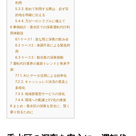
利用
5.3
3. 初めて利用する際は、必ず目
的地を明確に伝える
5.4
4. 万が一のトラブルに備えて
6
事例紹介：垂水区での深夜運転代行利
用体験談
6.1
ケース1：急な雨と深夜の飲み会
6.2
ケース2：体調不良による緊急利
用
6.3
ケース3：観光客の深夜移動
7
運転代行業界の最新トレンドと将来予
測
7.1
1. AIとデータ活用による効率化
7.2
2. キャッシュレス決済の普及と
多様化
7.3
3. 地域密着型サービスの深化
7.4
4. 環境への配慮とEV化の推進
8
まとめ：垂水区の深夜を安全に、賢く
乗り切るために