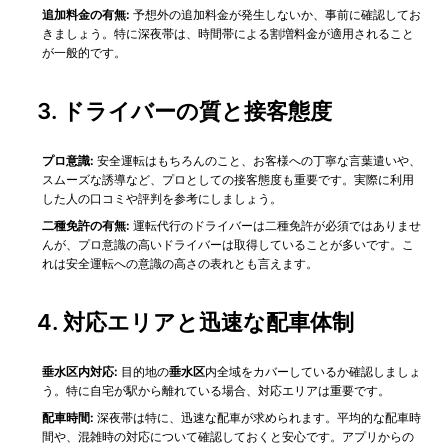
追加料金の有無:
予想外の追加料金が発生しないか、事前に確認してお
きましょう。特に深夜帯は、時間帯による割増料金が適用されること
が一般的です。
3.
ドライバーの質と接客態度
プロ意識:
安全運転はもちろんのこと、お客様への丁寧な言葉遣いや、
スムーズな誘導など、プロとしての接客態度も重要です。実際に利用
した人の口コミや評判を参考にしましょう。
二種免許の有無:
運転代行のドライバーは二種免許が必須ではありませ
んが、プロ意識の高いドライバーは取得していることが多いです。こ
れは安全運転への意識の高さの表れとも言えます。
4.
対応エリアと迅速な配車体制
垂水区内対応:
目的地の
垂水区
内全域をカバーしているか確認しましょ
う。特に自宅が駅から離れている場合、対応エリアは重要です。
配車時間:
深夜帯は特に、迅速な配車が求められます。平均的な配車時
間や、混雑時の対応について確認しておくと安心です。アプリからの