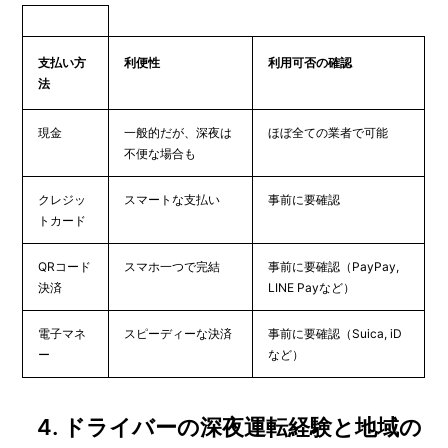
支払い方
利便性
利用可否の確認
法
現金
一般的だが、深夜は
ほぼ全ての業者で可能
不便な場合も
クレジッ
スマートな支払い
事前に要確認
トカード
QRコード
スマホ一つで完結
事前に要確認（PayPay,
決済
LINE Payなど）
電子マネ
スピーディーな決済
事前に要確認（Suica, iD
ー
など）
4.
ドライバーの深夜運転経験と地域の