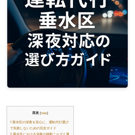
o
o
k
目次
[
hide
]
1
垂水区の深夜を安心に。運転代行選び
で失敗しないための完全ガイド
2
垂水区における深夜の移動ニーズと運