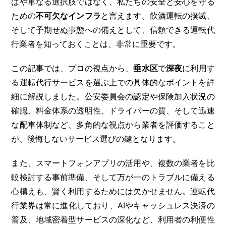
はや単なる選択肢ではなく、私たちの安全と安心を守る
ための
不可欠なインフラ
と言えます。飲酒運転の撲滅、
そして予期せぬ事態への備えとして、信頼できる運転代
行業者を知っておくことは、非常に重要です。
この記事では、プロの視点から、
垂水区
で
深夜
に利用す
る運転代行サービスを選ぶ上での具体的なポイントを詳
細に解説しました。公安委員会の認定や保険加入状況の
確認、料金体系の透明性、ドライバーの質、そして迅速
な配車体制など、多角的な視点から業者を評価すること
が、後悔しないサービス選びの鍵となります。
また、スマートフォンアプリの活用や、複数の業者を比
較検討する事前準備、そして万が一のトラブルに備える
心構えも、賢く利用するためには欠かせません。運転代
行業界は常に進化しており、AIやキャッシュレス決済の
普及、地域密着型サービスの深化など、利用者の利便性