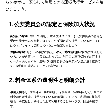
らを参考に、安心して利用できる運転代行サービスを選
びましょう。
1.
公安委員会の認定と保険加入状況
認定証の確認:
運転代行業は、道路交通法に基づき公安委員会の認定を
受けた業者のみが営業できます。必ず認定証を提示しているか、また
はウェブサイトで公開しているかを確認しましょう。
保険の確認:
万が一の事故に備え、
対人・対物無制限
の保険に加入して
いることが必須です。業者によっては、利用者の車両保険で対応する
ケースもありますが、運転代行業者自身の保険加入状況が最も重要で
す。契約前に確認することをお勧めします。
2.
料金体系の透明性と明朗会計
事前見積もり:
基本料金、距離加算、深夜料金、待機料金など、全ての
料金項目が明確に提示されているか確認しましょう。利用前に概算見
積もりを依頼し、納得した上で利用することがトラブル回避の鍵で
す。