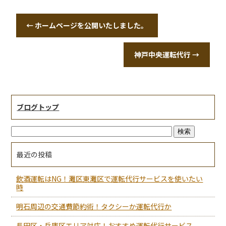
o
o
←
ホームページを公開いたしました。
k
神戸中央運転代行
→
ブログトップ
最近の投稿
飲酒運転はNG！灘区東灘区で運転代行サービスを使いたい
時
明石周辺の交通費節約術！タクシーか運転代行か
長田区・兵庫区エリア対応！おすすめ運転代行サービス