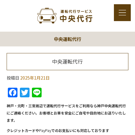
中央運転代行
中央運転代行
投稿日
2025年1月21日
F
T
Li
a
w
n
神戸・元町・三宮周辺で運転代行サービスをご利用なら神戸中央運転代行
c
itt
e
にご連絡ください。お客様とお車を安全にご自宅や目的地にお送りいたし
e
er
ます。
b
クレジットカードや
PayPay
でのお支払いにも対応しております